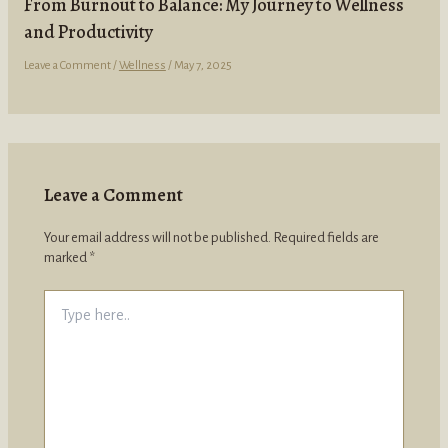
From Burnout to Balance: My Journey to Wellness
and Productivity
Leave a Comment
/
Wellness
/
May 7, 2025
Leave a Comment
Your email address will not be published.
Required fields are
marked
*
Type
here..