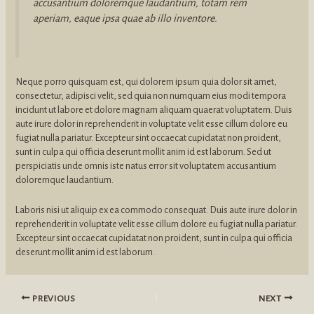
accusantium doloremque laudantium, totam rem
aperiam, eaque ipsa quae ab illo inventore.
Neque porro quisquam est, qui dolorem ipsum quia dolor sit amet,
consectetur, adipisci velit, sed quia non numquam eius modi tempora
incidunt ut labore et dolore magnam aliquam quaerat voluptatem. Duis
aute irure dolor in reprehenderit in voluptate velit esse cillum dolore eu
fugiat nulla pariatur. Excepteur sint occaecat cupidatat non proident,
sunt in culpa qui officia deserunt mollit anim id est laborum. Sed ut
perspiciatis unde omnis iste natus error sit voluptatem accusantium
doloremque laudantium.
Laboris nisi ut aliquip ex ea commodo consequat. Duis aute irure dolor in
reprehenderit in voluptate velit esse cillum dolore eu fugiat nulla pariatur.
Excepteur sint occaecat cupidatat non proident, sunt in culpa qui officia
deserunt mollit anim id est laborum.
PREVIOUS
NEXT