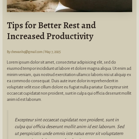
Tips for Better Rest and
Increased Productivity
By
chewanhq@gmail.com
/
May 7, 2025
Lorem ipsum dolor sit amet, consectetur adipisicing elit, sed do
eiusmod tempor incididunt ut labore et dolore magna aliqua. Ut enim ad
minim veniam, quis nostrud exercitation ullamco laboris nisi ut aliquip ex
ea commodo consequat. Duis aute irure dolor in reprehenderit in
voluptate velit esse cillum dolore eu fugiat nulla pariatur. Excepteur sint
occaecat cupidatat non proident, sunt in culpa qui officia deserunt mollit
anim id est laborum.
Excepteur sint occaecat cupidatat non proident, sunt in
culpa qui officia deserunt mollit anim id est laborum. Sed
ut perspiciatis unde omnis iste natus error sit voluptatem