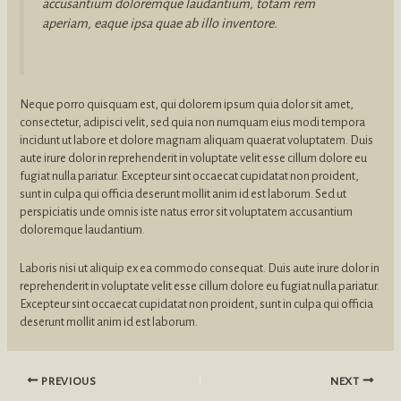
accusantium doloremque laudantium, totam rem
aperiam, eaque ipsa quae ab illo inventore.
Neque porro quisquam est, qui dolorem ipsum quia dolor sit amet,
consectetur, adipisci velit, sed quia non numquam eius modi tempora
incidunt ut labore et dolore magnam aliquam quaerat voluptatem. Duis
aute irure dolor in reprehenderit in voluptate velit esse cillum dolore eu
fugiat nulla pariatur. Excepteur sint occaecat cupidatat non proident,
sunt in culpa qui officia deserunt mollit anim id est laborum. Sed ut
perspiciatis unde omnis iste natus error sit voluptatem accusantium
doloremque laudantium.
Laboris nisi ut aliquip ex ea commodo consequat. Duis aute irure dolor in
reprehenderit in voluptate velit esse cillum dolore eu fugiat nulla pariatur.
Excepteur sint occaecat cupidatat non proident, sunt in culpa qui officia
deserunt mollit anim id est laborum.
PREVIOUS
NEXT