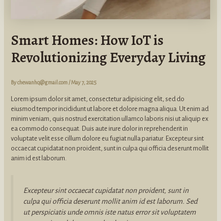
Smart Homes: How IoT is
Revolutionizing Everyday Living
By
chewanhq@gmail.com
/
May 7, 2025
Lorem ipsum dolor sit amet, consectetur adipisicing elit, sed do
eiusmod tempor incididunt ut labore et dolore magna aliqua. Ut enim ad
minim veniam, quis nostrud exercitation ullamco laboris nisi ut aliquip ex
ea commodo consequat. Duis aute irure dolor in reprehenderit in
voluptate velit esse cillum dolore eu fugiat nulla pariatur. Excepteur sint
occaecat cupidatat non proident, sunt in culpa qui officia deserunt mollit
anim id est laborum.
Excepteur sint occaecat cupidatat non proident, sunt in
culpa qui officia deserunt mollit anim id est laborum. Sed
ut perspiciatis unde omnis iste natus error sit voluptatem